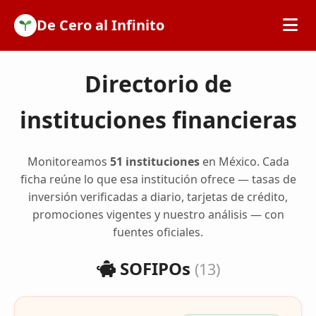
De Cero al Infinito
Inicio
Directorio de
instituciones financieras
SOFIPOs
Bancos
Monitoreamos
51 instituciones
en México. Cada
ficha reúne lo que esa institución ofrece — tasas de
inversión verificadas a diario, tarjetas de crédito,
Calculadoras
promociones vigentes y nuestro análisis — con
fuentes oficiales.
Tarjetas de Crédito
SOFIPOs
(13)
Promociones