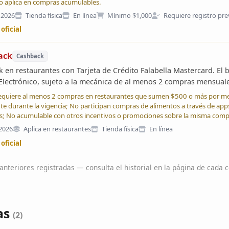
No aplica en compras acumulables.
 2026
Tienda física
En línea
Mínimo $1,000
Requiere registro pre
 oficial
ack
Cashback
 en restaurantes con Tarjeta de Crédito Falabella Mastercard. El
Electrónico, sujeto a la mecánica de al menos 2 compras mensua
Requiere al menos 2 compras en restaurantes que sumen $500 o más por mes;
te durante la vigencia; No participan compras de alimentos a través de app
; No acumulable con otros incentivos o promociones sobre la misma compra;
 2026
Aplica en restaurantes
Tienda física
En línea
 oficial
nteriores registradas — consulta el historial en la página de cada 
as
(2)