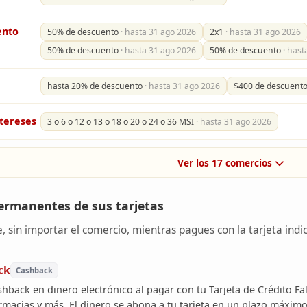
ento
50% de descuento
· hasta 31 ago 2026
2x1
· hasta 31 ago 2026
50% de descuento
· hasta 31 ago 2026
50% de descuento
· hast
hasta 20% de descuento
· hasta 31 ago 2026
$400 de descuent
tereses
3 o 6 o 12 o 13 o 18 o 20 o 24 o 36 MSI
· hasta 31 ago 2026
Ver los 17 comercios
permanentes de sus tarjetas
, sin importar el comercio, mientras pagues con la tarjeta indi
ck
Cashback
back en dinero electrónico al pagar con tu Tarjeta de Crédito Fal
rmacias y más. El dinero se abona a tu tarjeta en un plazo máximo