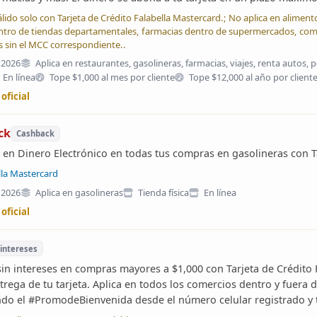
álido solo con Tarjeta de Crédito Falabella Mastercard.; No aplica en aliment
ntro de tiendas departamentales, farmacias dentro de supermercados, comi
s sin el MCC correspondiente..
 2026
Aplica en restaurantes, gasolineras, farmacias, viajes, renta autos, p
En línea
Tope $1,000 al mes por cliente
Tope $12,000 al año por client
 oficial
ck
Cashback
en Dinero Electrónico en todas tus compras en gasolineras con Ta
lla Mastercard
 2026
Aplica en gasolineras
Tienda física
En línea
 oficial
 intereses
in intereses en compras mayores a $1,000 con Tarjeta de Crédito 
ntrega de tu tarjeta. Aplica en todos los comercios dentro y fuer
ndo el #PromodeBienvenida desde el número celular registrado y t