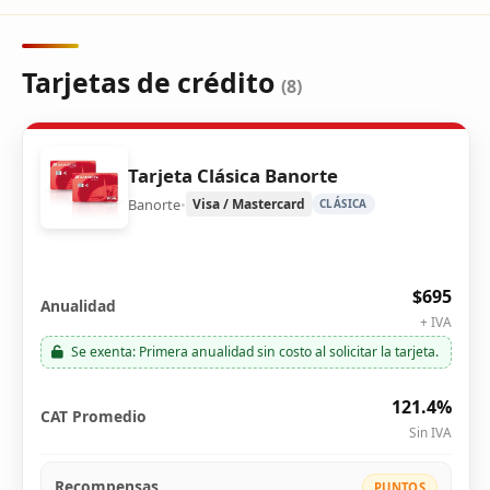
Blog
Tarjetas de crédito
(8)
Infinito
Tarjeta Clásica Banorte
Banorte
•
Visa / Mastercard
CLÁSICA
$695
Anualidad
+ IVA
Se exenta: Primera anualidad sin costo al solicitar la tarjeta.
121.4%
CAT Promedio
Sin IVA
Recompensas
PUNTOS