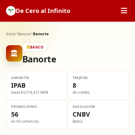
De Cero al Infinito
Inicio
Inicio
Bancos
Banorte
BANCO
SOFIPOs
Banorte
Bancos
GARANTÍA
TARJETAS
IPAB
8
Calculadoras
hasta $3,518,472 MXN
de crédito
Tarjetas de Crédito
PROMOCIONES
REGULACIÓN
56
CNBV
en 56 comercios
Banco
Promociones