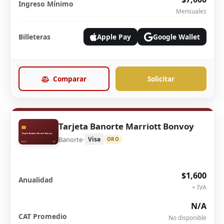
Ingreso Mínimo
Mensuales
Billeteras
Apple Pay
Google Wallet
Comparar
Solicitar
Tarjeta Banorte Marriott Bonvoy
Banorte
•
Visa
ORO
$1,600
Anualidad
+ IVA
N/A
CAT Promedio
No disponible