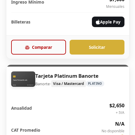
Ingreso Mínimo
Mensuales
Billeteras
Apple Pay
Comparar
Solicitar
Tarjeta Platinum Banorte
Banorte
•
Visa / Mastercard
PLATINO
$2,650
Anualidad
+ IVA
N/A
CAT Promedio
No disponible