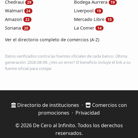
Chedraui
Bodega Aurrera
29
19
Walmart
Liverpool
24
19
Amazon
Mercado Libre
22
15
Soriana
La Comer
20
14
Ver el directorio completo de comercios (A-Z)
Datos verificados contra las fuentes oficiales de cada banco. Última
generación: 2026-08-09. ¿Ves un error? El beneficio incluye el link a su
fuente oficial para cotejar.
Directorio de instituciones
·
Comercios con
promociones
·
Privacidad
© 2026 De Cero al Infinito. Todos los derechos
reservados.