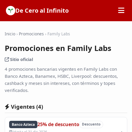
De Cero al Infinito
Inicio
Inicio
›
Promociones
›
Family Labs
Promociones en Family Labs
SOFIPOs
Sitio oficial
Bancos
4 promociones bancarias vigentes en Family Labs con
Banco Azteca, Banamex, HSBC, Liverpool: descuentos,
cashback y meses sin intereses, con términos y topes
Calculadoras
verificados.
Tarjetas de Crédito
Vigentes (
4
)
Promociones
25% de descuento
Banco Azteca
Descuento
Hasta el 31 dic 2026