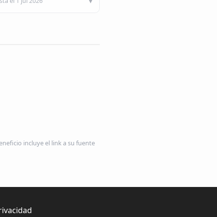
ta el 1 jul 2026
neficio incluye el link a su fuente
rivacidad