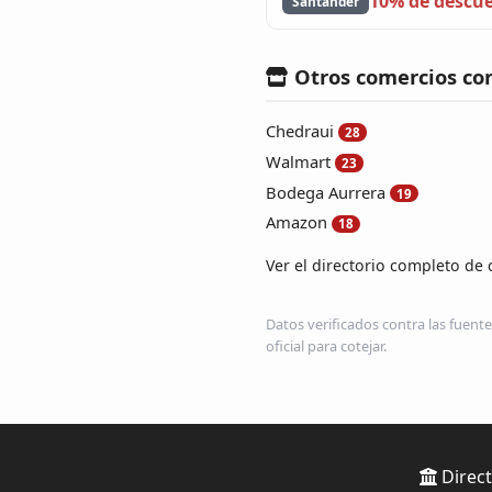
10% de descu
Santander
Otros comercios co
Chedraui
28
Walmart
23
Bodega Aurrera
19
Amazon
18
Ver el directorio completo de 
Datos verificados contra las fuente
oficial para cotejar.
Direct