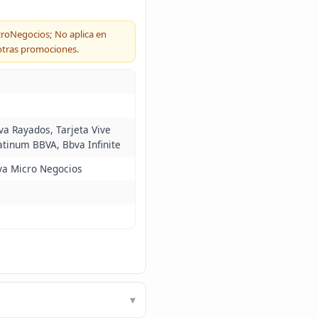
icroNegocios; No aplica en
 otras promociones.
va Rayados, Tarjeta Vive
atinum BBVA, Bbva Infinite
va Micro Negocios