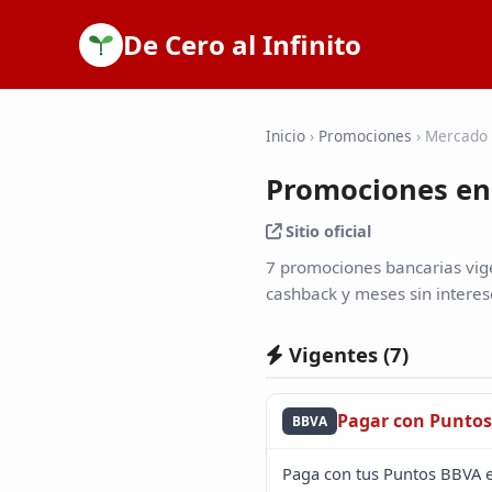
De Cero al Infinito
Inicio
›
Promociones
›
Mercado 
Promociones en
Sitio oficial
7 promociones bancarias vig
cashback y meses sin interese
Vigentes (
7
)
Pagar con Punto
BBVA
Paga con tus Puntos BBVA e