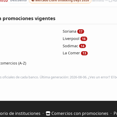
ento
Has
Descuento
Mercado Libre Unboxing Days 2026
n promociones vigentes
Soriana
17
Liverpool
16
Sodimac
14
La Comer
13
comercios (A-Z)
s oficiales de cada banco. Última generación: 2026-08-06. ¿Ves un error? El be
orio de instituciones
·
Comercios con promociones
·
P