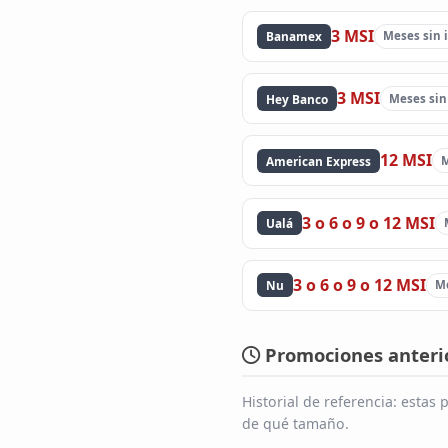
3 MSI
Banamex
Meses sin 
3 MSI
Hey Banco
Meses sin
12 MSI
American Express
M
3 o 6 o 9 o 12 MSI
Ualá
3 o 6 o 9 o 12 MSI
Nu
Me
Promociones anterio
Historial de referencia: esta
de qué tamaño.