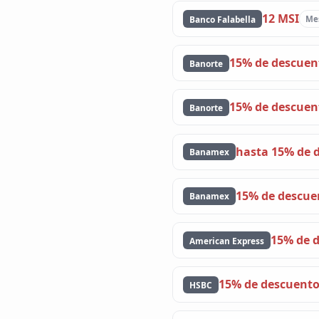
12 MSI
Banco Falabella
Mes
15% de descuen
Banorte
15% de descuen
Banorte
hasta 15% de 
Banamex
15% de descue
Banamex
15% de 
American Express
15% de descuent
HSBC