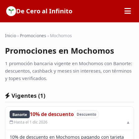
De Cero al Infinito
Inicio
Inicio
›
Promociones
›
Mochomos
Promociones en Mochomos
SOFIPOs
1 promoción bancaria vigente en Mochomos con Banorte:
Bancos
descuentos, cashback y meses sin intereses, con términos
y topes verificados.
Calculadoras
Vigentes (
1
)
Tarjetas de Crédito
10% de descuento
Banorte
Descuento
Hasta el 1 dic 2026
Promociones
10% de descuento en Mochomos pagando con tarjeta