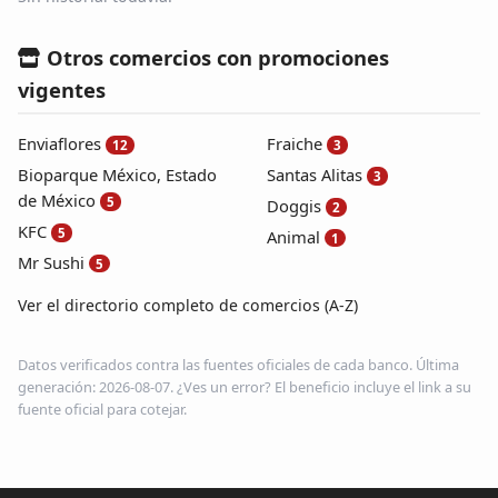
Otros comercios con promociones
vigentes
Enviaflores
Fraiche
12
3
Bioparque México, Estado
Santas Alitas
3
de México
5
Doggis
2
KFC
5
Animal
1
Mr Sushi
5
Ver el directorio completo de comercios (A-Z)
Datos verificados contra las fuentes oficiales de cada banco. Última
generación: 2026-08-07. ¿Ves un error? El beneficio incluye el link a su
fuente oficial para cotejar.