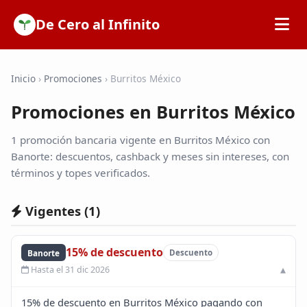
De Cero al Infinito
Inicio
Inicio
›
Promociones
›
Burritos México
Promociones en Burritos México
SOFIPOs
1 promoción bancaria vigente en Burritos México con
Bancos
Banorte: descuentos, cashback y meses sin intereses, con
términos y topes verificados.
Calculadoras
Vigentes (
1
)
Tarjetas de Crédito
15% de descuento
Banorte
Descuento
Hasta el 31 dic 2026
Promociones
15% de descuento en Burritos México pagando con