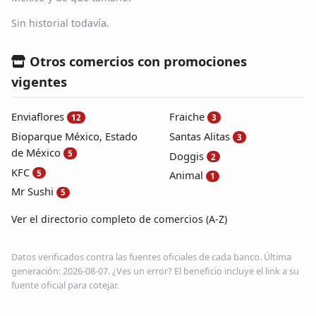
Sin historial todavía.
Otros comercios con promociones
vigentes
Enviaflores
Fraiche
12
3
Bioparque México, Estado
Santas Alitas
3
de México
5
Doggis
2
KFC
5
Animal
1
Mr Sushi
5
Ver el directorio completo de comercios (A-Z)
Datos verificados contra las fuentes oficiales de cada banco. Última
generación: 2026-08-07. ¿Ves un error? El beneficio incluye el link a su
fuente oficial para cotejar.