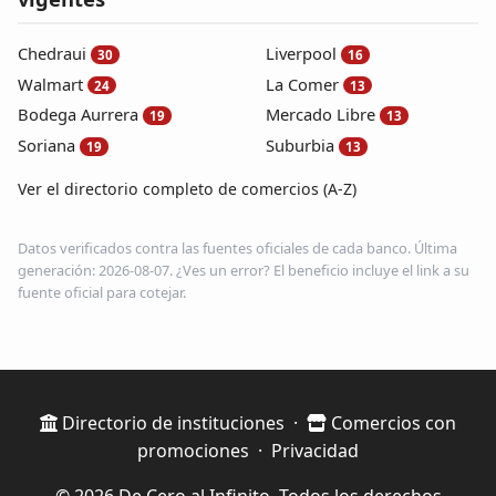
Chedraui
Liverpool
30
16
Walmart
La Comer
24
13
Bodega Aurrera
Mercado Libre
19
13
Soriana
Suburbia
19
13
Ver el directorio completo de comercios (A-Z)
Datos verificados contra las fuentes oficiales de cada banco. Última
generación: 2026-08-07. ¿Ves un error? El beneficio incluye el link a su
fuente oficial para cotejar.
Directorio de instituciones
·
Comercios con
promociones
·
Privacidad