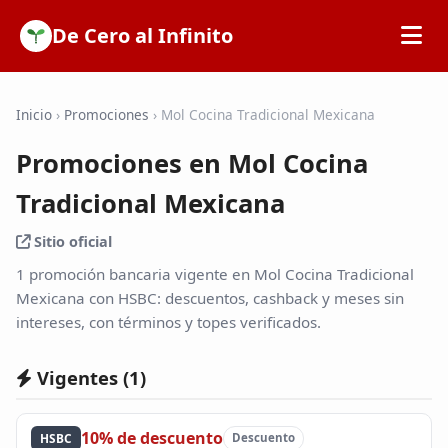
De Cero al Infinito
Inicio
Inicio
›
Promociones
›
Mol Cocina Tradicional Mexicana
Promociones en Mol Cocina
SOFIPOs
Tradicional Mexicana
Bancos
Sitio oficial
1 promoción bancaria vigente en Mol Cocina Tradicional
Calculadoras
Mexicana con HSBC: descuentos, cashback y meses sin
intereses, con términos y topes verificados.
Tarjetas de Crédito
Vigentes (
1
)
Promociones
10% de descuento
HSBC
Descuento