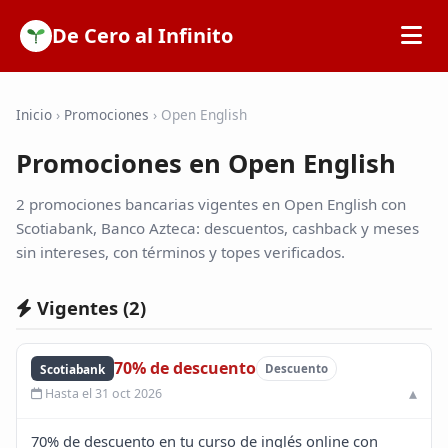
De Cero al Infinito
Inicio
Inicio
›
Promociones
›
Open English
Promociones en Open English
SOFIPOs
2 promociones bancarias vigentes en Open English con
Bancos
Scotiabank, Banco Azteca: descuentos, cashback y meses
sin intereses, con términos y topes verificados.
Calculadoras
Vigentes (
2
)
Tarjetas de Crédito
70% de descuento
Scotiabank
Descuento
Hasta el 31 oct 2026
Promociones
70% de descuento en tu curso de inglés online con