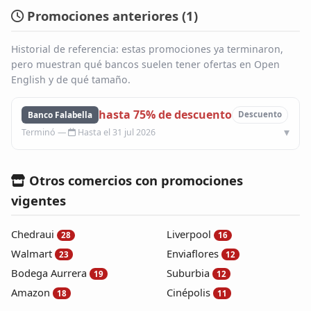
Promociones anteriores (
1
)
Historial de referencia: estas promociones ya terminaron,
pero muestran qué bancos suelen tener ofertas en Open
English y de qué tamaño.
hasta 75% de descuento
Banco Falabella
Descuento
Hasta el 31 jul 2026
Otros comercios con promociones
vigentes
Chedraui
Liverpool
28
16
Walmart
Enviaflores
23
12
Bodega Aurrera
Suburbia
19
12
Amazon
Cinépolis
18
11