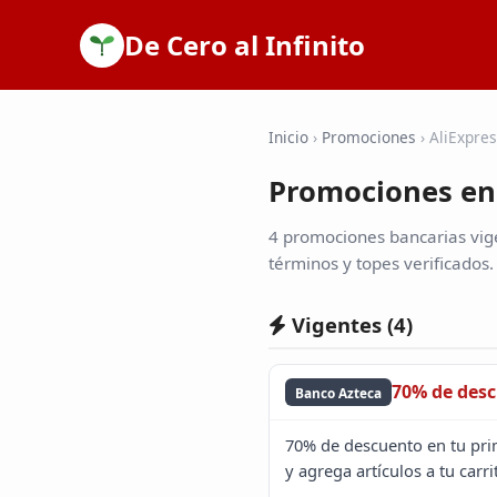
De Cero al Infinito
Inicio
›
Promociones
›
AliExpre
Promociones en 
4 promociones bancarias vige
términos y topes verificados.
Vigentes (
4
)
70% de des
Banco Azteca
70% de descuento en tu pri
y agrega artículos a tu carri