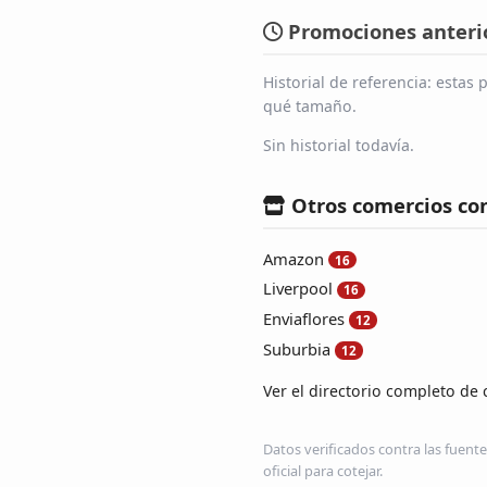
Promociones anterio
Historial de referencia: esta
qué tamaño.
Sin historial todavía.
Otros comercios co
Amazon
16
Liverpool
16
Enviaflores
12
Suburbia
12
Ver el directorio completo de 
Datos verificados contra las fuente
oficial para cotejar.