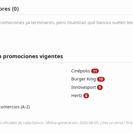
res (
0
)
s promociones ya terminaron, pero muestran qué bancos suelen tene
n promociones vigentes
Cinépolis
11
Burger King
10
Innovasport
9
Hertz
8
comercios (A-Z)
s oficiales de cada banco. Última generación: 2026-08-05. ¿Ves un error? El be