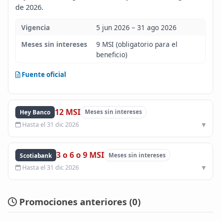
de 2026.
Blog
Vigencia
5 jun 2026 – 31 ago 2026
Infinito
Meses sin intereses
9 MSI (obligatorio para el
beneficio)
Fuente oficial
12 MSI
Hey Banco
Meses sin intereses
Hasta el 31 dic 2026
3 o 6 o 9 MSI
Scotiabank
Meses sin intereses
Hasta el 31 dic 2026
Promociones anteriores (
0
)