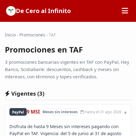
De Cero al Infinito
Inicio
Inicio
›
Promociones
›
TAF
Promociones en TAF
SOFIPOs
3 promociones bancarias vigentes en TAF con PayPal, Hey
Bancos
Banco, Scotiabank: descuentos, cashback y meses sin
intereses, con términos y topes verificados.
Calculadoras
Vigentes (
3
)
Tarjetas de Crédito
9 MSI
Hasta el 31 ago 2026
PayPal
Meses sin intereses
Promociones
Disfruta de hasta 9 Meses sin intereses pagando con
PayPal en TAF. Vigencia: del 5 de junio al 31 de agosto