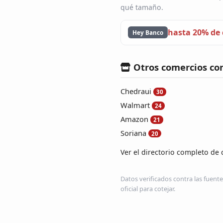
qué tamaño.
hasta 20% de
Hey Banco
Otros comercios co
Chedraui
30
Walmart
24
Amazon
21
Soriana
20
Ver el directorio completo de 
Datos verificados contra las fuente
oficial para cotejar.