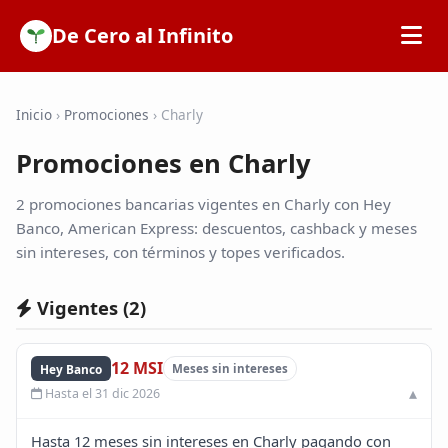
De Cero al Infinito
Inicio
Inicio
›
Promociones
›
Charly
Promociones en Charly
SOFIPOs
2 promociones bancarias vigentes en Charly con Hey
Bancos
Banco, American Express: descuentos, cashback y meses
sin intereses, con términos y topes verificados.
Calculadoras
Vigentes (
2
)
Tarjetas de Crédito
12 MSI
Hey Banco
Meses sin intereses
Hasta el 31 dic 2026
Promociones
Hasta 12 meses sin intereses en Charly pagando con