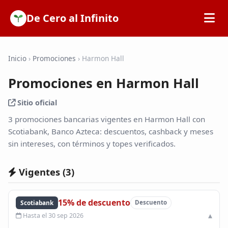
De Cero al Infinito
Inicio
Inicio
›
Promociones
›
Harmon Hall
Promociones en Harmon Hall
SOFIPOs
Sitio oficial
Bancos
3 promociones bancarias vigentes en Harmon Hall con
Scotiabank, Banco Azteca: descuentos, cashback y meses
sin intereses, con términos y topes verificados.
Calculadoras
Vigentes (
3
)
Tarjetas de Crédito
15% de descuento
Scotiabank
Descuento
Promociones
Hasta el 30 sep 2026