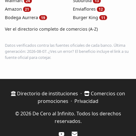
Walmart
Suburbia
24
13
Amazon
Enviaflores
21
12
Bodega Aurrera
Burger King
19
11
Ver el directorio completo de comercios (A-Z)
Datos verificados contra las fuentes oficiales de cada banco. Última
generación: 2026-08-07. ¿Ves un error? El beneficio incluye el link a su
fuente oficial para cotejar.
Directorio de instituciones
·
Comercios con
promociones
·
Privacidad
© 2026 De Cero al Infinito. Todos los derechos
reservados.