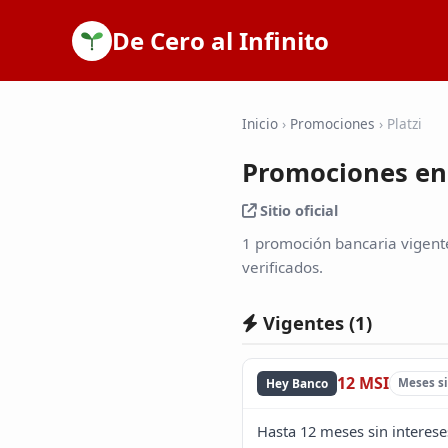
De Cero al Infinito
Inicio
›
Promociones
›
Platzi
Promociones en 
Sitio oficial
1 promoción bancaria vigente
verificados.
Vigentes (
1
)
12 MSI
Hey Banco
Meses si
Hasta 12 meses sin interese