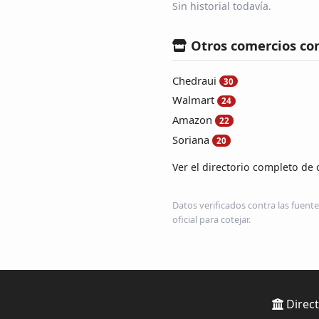
Sin historial todavía.
Otros comercios co
Chedraui
30
Walmart
24
Amazon
22
Soriana
20
Ver el directorio completo de 
Datos verificados contra las fuente
oficial para cotejar.
Direct