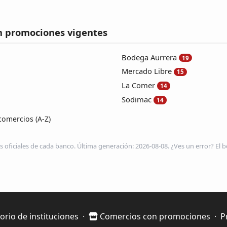
n promociones vigentes
Bodega Aurrera
19
Mercado Libre
15
La Comer
14
Sodimac
14
comercios (A-Z)
s oficiales de cada banco. Última generación: 2026-08-08. ¿Ves un error? El be
orio de instituciones
·
Comercios con promociones
·
P