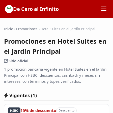
De Cero al Infinito
Inicio
Inicio
›
Promociones
›
Hotel Suites en el Jardín Principal
Promociones en Hotel Suites en
SOFIPOs
el Jardín Principal
Bancos
Sitio oficial
1 promoción bancaria vigente en Hotel Suites en el Jardín
Calculadoras
Principal con HSBC: descuentos, cashback y meses sin
intereses, con términos y topes verificados.
Tarjetas de Crédito
Vigentes (
1
)
Promociones
15% de descuento
HSBC
Descuento