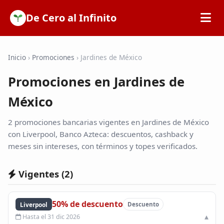
De Cero al Infinito
Inicio
Inicio
›
Promociones
›
Jardines de México
Promociones en Jardines de
SOFIPOs
México
Bancos
2 promociones bancarias vigentes en Jardines de México
con Liverpool, Banco Azteca: descuentos, cashback y
Calculadoras
meses sin intereses, con términos y topes verificados.
Vigentes (
2
)
Tarjetas de Crédito
50% de descuento
Promociones
Liverpool
Descuento
Hasta el 31 dic 2026