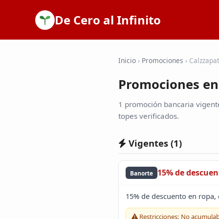
De Cero al Infinito
Inicio
›
Promociones
›
Calzzapa
Promociones en
1 promoción bancaria vigente
topes verificados.
Vigentes (
1
)
15% de descuen
Banorte
15% de descuento en ropa,
Restricciones: No acumulab