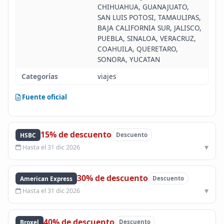
CHIHUAHUA, GUANAJUATO,
SAN LUIS POTOSI, TAMAULIPAS,
BAJA CALIFORNIA SUR, JALISCO,
PUEBLA, SINALOA, VERACRUZ,
COAHUILA, QUERETARO,
SONORA, YUCATAN
Categorías
viajes
Fuente oficial
15% de descuento
HSBC
Descuento
Hasta el 31 dic 2026
30% de descuento
American Express
Descuento
Hasta el 31 dic 2026
40% de descuento
Broxel
Descuento