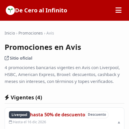
De Cero al Infinito
Inicio
Inicio
›
Promociones
›
Avis
Promociones en Avis
SOFIPOs
Sitio oficial
Bancos
4 promociones bancarias vigentes en Avis con Liverpool,
HSBC, American Express, Broxel: descuentos, cashback y
meses sin intereses, con términos y topes verificados.
Calculadoras
Vigentes (
4
)
Tarjetas de Crédito
hasta 50% de descuento
Liverpool
Descuento
Promociones
Hasta el 16 dic 2026