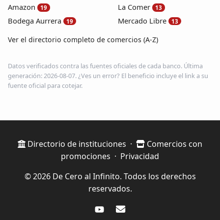
Amazon
La Comer
19
13
Bodega Aurrera
Mercado Libre
19
13
Ver el directorio completo de comercios (A-Z)
Datos verificados contra las fuentes oficiales de cada banco. Última
generación: 2026-08-07. ¿Ves un error? El beneficio incluye el link a su
fuente oficial para cotejar.
Directorio de instituciones
·
Comercios con
promociones
·
Privacidad
© 2026 De Cero al Infinito. Todos los derechos
reservados.