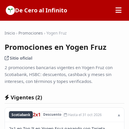
De Cero al Infinito
Inicio
Inicio
›
Promociones
›
Yogen Fruz
Promociones en Yogen Fruz
SOFIPOs
Sitio oficial
Bancos
2 promociones bancarias vigentes en Yogen Fruz con
Scotiabank, HSBC: descuentos, cashback y meses sin
intereses, con términos y topes verificados.
Calculadoras
Vigentes (
2
)
Tarjetas de Crédito
2x1
Hasta el 31 oct 2026
Scotiabank
Descuento
Promociones
2x1 en Top It en Yogen Fruz pagando con Tarjeta