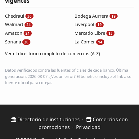
vigentes
Chedraui
Bodega Aurrera
30
19
Walmart
Liverpool
24
19
Amazon
Mercado Libre
21
15
Soriana
La Comer
20
14
Ver el directorio completo de comercios (A-Z)
Datos verificados contra las fuentes oficiales de cada banco. Última
generación: 2026-08-07. ¿Ves un error? El beneficio incluye el link a su
fuente oficial para cotejar.
Directorio de instituciones
·
Comercios con
promociones
·
Privacidad