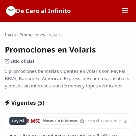
De Cero al Infinito
Inicio
Inicio
›
Promociones
›
Volaris
Promociones en Volaris
SOFIPOs
Sitio oficial
Bancos
5 promociones bancarias vigentes en Volaris con PayPal,
BBVA, Banamex, American Express: descuentos, cashback
y meses sin intereses, con términos y topes verificados.
Calculadoras
Vigentes (
5
)
Tarjetas de Crédito
6 MSI
Hasta el 31 ago 2026
PayPal
Meses sin intereses
Promociones
Hasta 6 meses sin intereses pagando con PayPal en