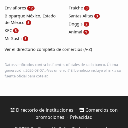
Enviaflores
Fraiche
12
3
Bioparque México, Estado
Santas Alitas
3
de México
5
Doggis
2
KFC
5
Animal
1
Mr Sushi
5
Ver el directorio completo de comercios (A-Z)
Datos verificados contra las fuentes oficiales de cada banco. Última
generación: 2026-08-07. ¿Ves un error? El beneficio incluye el link a su
fuente oficial para cotejar.
Directorio de instituciones
·
Comercios con
promociones
·
Privacidad