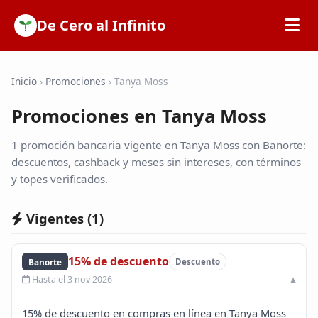
De Cero al Infinito
Inicio
Inicio
›
Promociones
›
Tanya Moss
Promociones en Tanya Moss
SOFIPOs
1 promoción bancaria vigente en Tanya Moss con Banorte:
Bancos
descuentos, cashback y meses sin intereses, con términos
y topes verificados.
Calculadoras
Vigentes (
1
)
Tarjetas de Crédito
15% de descuento
Banorte
Descuento
Hasta el 3 nov 2026
Promociones
15% de descuento en compras en línea en Tanya Moss