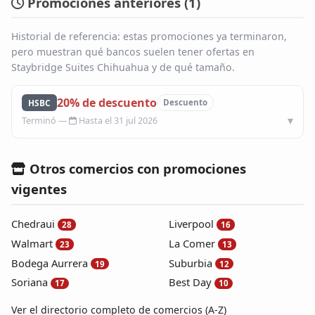
Promociones anteriores (
1
)
Historial de referencia: estas promociones ya terminaron,
pero muestran qué bancos suelen tener ofertas en
Staybridge Suites Chihuahua y de qué tamaño.
20% de descuento
HSBC
Descuento
Hasta el 31 jul 2026
Otros comercios con promociones
vigentes
Chedraui
Liverpool
28
16
Walmart
La Comer
23
13
Bodega Aurrera
Suburbia
19
12
Soriana
Best Day
17
10
Ver el directorio completo de comercios (A-Z)