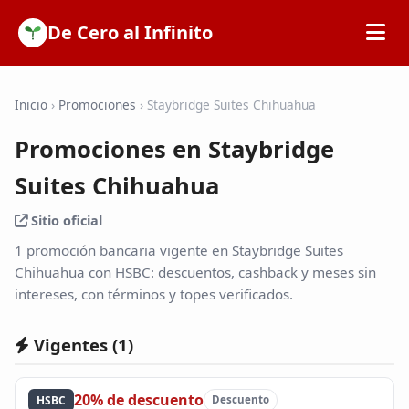
De Cero al Infinito
Inicio
Inicio
›
Promociones
›
Staybridge Suites Chihuahua
Promociones en Staybridge
SOFIPOs
Suites Chihuahua
Bancos
Sitio oficial
1 promoción bancaria vigente en Staybridge Suites
Calculadoras
Chihuahua con HSBC: descuentos, cashback y meses sin
intereses, con términos y topes verificados.
Tarjetas de Crédito
Vigentes (
1
)
Promociones
20% de descuento
HSBC
Descuento