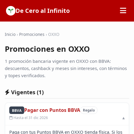
De Cero al Infinito
Inicio
Inicio
›
Promociones
›
OXXO
Promociones en OXXO
SOFIPOs
1 promoción bancaria vigente en OXXO con BBVA:
Bancos
descuentos, cashback y meses sin intereses, con términos
y topes verificados.
Calculadoras
Vigentes (
1
)
Tarjetas de Crédito
Pagar con Puntos BBVA
BBVA
Regalo
Hasta el 31 dic 2026
Promociones
Paga con tus Puntos BBVA en OXXO tienda física. Si los