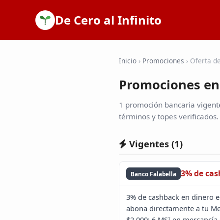
De Cero al Infinito
Inicio
›
Promociones
›
Oferta de
Promociones en 
1 promoción bancaria vigente
términos y topes verificados.
Vigentes (
1
)
3% de ca
Banco Falabella
3% de cashback en dinero el
abona directamente a tu Me
$2,000; 6 MSI en mercancía 