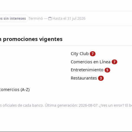
Hasta el 31 jul 2026
s sin intereses
n promociones vigentes
City Club
7
Comercios en Línea
7
Entretenimiento
5
Restaurantes
3
comercios (A-Z)
s oficiales de cada banco. Última generación: 2026-08-07. ¿Ves un error? El be