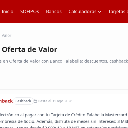
Inicio
SOFIPOs
Bancos
Calculadoras
Tarjetas 
 Valor
Oferta de Valor
 en Oferta de Valor con Banco Falabella: descuentos, cashback 
shback
Hasta el 31 ago 2026
Cashback
ectrónico al pagar con tu Tarjeta de Crédito Falabella Mastercard 
mbresía de Socio. Además, disfruta de meses sin intereses: 3 MSI
general y ropa desde $2,000; 12 y 18 MSI en categorías participan