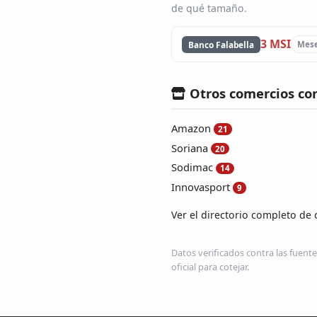
de qué tamaño.
3 MSI
Banco Falabella
Mese
Otros comercios co
Amazon
21
Soriana
20
Sodimac
14
Innovasport
9
Ver el directorio completo de 
Datos verificados contra las fuente
oficial para cotejar.