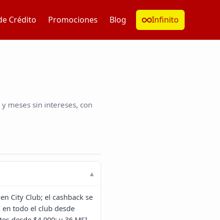
de Crédito
Promociones
Blog
Infinito
y meses sin intereses, con
en City Club; el cashback se
 en todo el club desde
tes desde $4,000; y 36 MSI