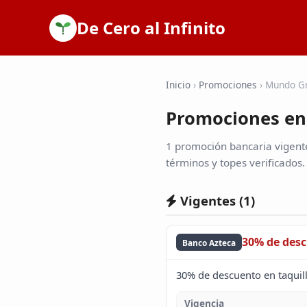
De Cero al Infinito
Inicio
›
Promociones
›
Mundo Gr
Promociones en
1 promoción bancaria vigent
términos y topes verificados.
Vigentes (
1
)
30% de des
Banco Azteca
30% de descuento en taquil
Vigencia