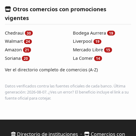
Otros comercios con promociones
vigentes
Chedraui
Bodega Aurrera
30
19
Walmart
Liverpool
24
19
Amazon
Mercado Libre
21
15
Soriana
La Comer
20
14
Ver el directorio completo de comercios (A-Z)
Datos verificados contra las fuentes oficiales de cada banco. Última
generación: 2026-08-07. ¿Ves un error? El beneficio incluye el link a su
fuente oficial para cotejar.
Directorio de instituciones
·
Comercios con