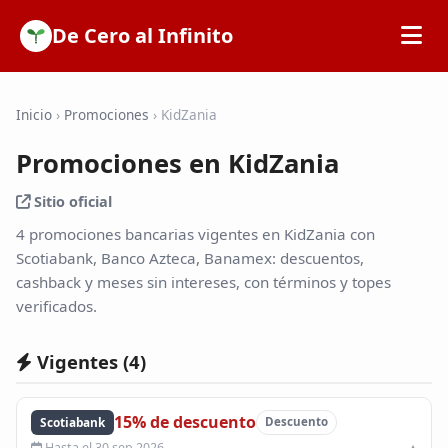
De Cero al Infinito
Inicio
Inicio
›
Promociones
›
KidZania
Promociones en KidZania
SOFIPOs
Sitio oficial
Bancos
4 promociones bancarias vigentes en KidZania con
Scotiabank, Banco Azteca, Banamex: descuentos,
cashback y meses sin intereses, con términos y topes
Calculadoras
verificados.
Tarjetas de Crédito
Vigentes (
4
)
Promociones
15% de descuento
Scotiabank
Descuento
Hasta el 30 sep 2026