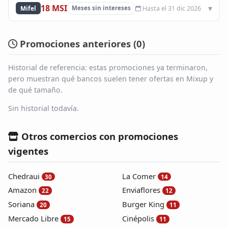
18 MSI
Hasta el 31 dic 2026
Mifel
Meses sin intereses
Promociones anteriores (
0
)
Historial de referencia: estas promociones ya terminaron,
pero muestran qué bancos suelen tener ofertas en Mixup y
de qué tamaño.
Sin historial todavía.
Otros comercios con promociones
vigentes
Chedraui
La Comer
30
14
Amazon
Enviaflores
22
12
Soriana
Burger King
20
11
Mercado Libre
Cinépolis
15
11