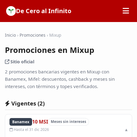
De Cero al Infinito
Inicio
Inicio
›
Promociones
›
Mixup
Promociones en Mixup
SOFIPOs
Sitio oficial
Bancos
2 promociones bancarias vigentes en Mixup con
Banamex, Mifel: descuentos, cashback y meses sin
intereses, con términos y topes verificados.
Calculadoras
Vigentes (
2
)
Tarjetas de Crédito
10 MSI
Banamex
Meses sin intereses
Promociones
Hasta el 31 dic 2026