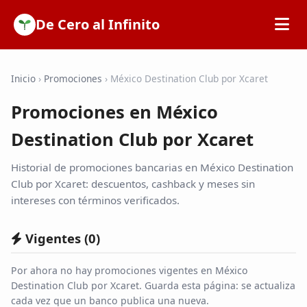
De Cero al Infinito
Inicio
Inicio
›
Promociones
›
México Destination Club por Xcaret
Promociones en México
SOFIPOs
Destination Club por Xcaret
Bancos
Historial de promociones bancarias en México Destination
Club por Xcaret: descuentos, cashback y meses sin
Calculadoras
intereses con términos verificados.
Vigentes (
0
)
Tarjetas de Crédito
Por ahora no hay promociones vigentes en México
Promociones
Destination Club por Xcaret. Guarda esta página: se actualiza
cada vez que un banco publica una nueva.