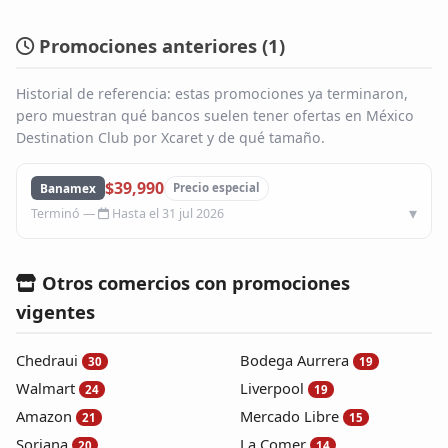
Blog
Promociones anteriores (
1
)
Infinito
Historial de referencia: estas promociones ya terminaron,
pero muestran qué bancos suelen tener ofertas en México
Destination Club por Xcaret y de qué tamaño.
$39,990
Banamex
Precio especial
Hasta el 31 jul 2026
Otros comercios con promociones
vigentes
Chedraui
Bodega Aurrera
30
19
Walmart
Liverpool
24
19
Amazon
Mercado Libre
21
15
Soriana
La Comer
20
14