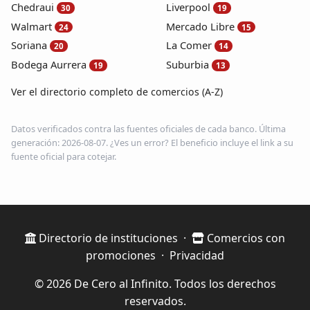
Chedraui
Liverpool
30
19
Walmart
Mercado Libre
24
15
Soriana
La Comer
20
14
Bodega Aurrera
Suburbia
19
13
Ver el directorio completo de comercios (A-Z)
Datos verificados contra las fuentes oficiales de cada banco. Última
generación: 2026-08-07. ¿Ves un error? El beneficio incluye el link a su
fuente oficial para cotejar.
Directorio de instituciones
·
Comercios con
promociones
·
Privacidad
© 2026 De Cero al Infinito. Todos los derechos
reservados.