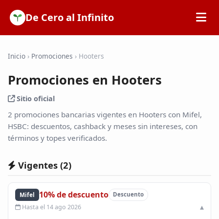
De Cero al Infinito
Inicio
Inicio
›
Promociones
›
Hooters
Promociones en Hooters
SOFIPOs
Sitio oficial
Bancos
2 promociones bancarias vigentes en Hooters con Mifel,
HSBC: descuentos, cashback y meses sin intereses, con
términos y topes verificados.
Calculadoras
Vigentes (
2
)
Tarjetas de Crédito
10% de descuento
Mifel
Descuento
Promociones
Hasta el 14 ago 2026