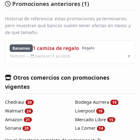
Promociones anteriores (
1
)
Blog
Historial de referencia: estas promociones ya terminaron,
pero muestran qué bancos suelen tener ofertas en Havoc y
Infinito
de qué tamaño.
1 camisa de regalo
Banamex
Regalo
Hasta el 31 jul 2026
Otros comercios con promociones
vigentes
Chedraui
Bodega Aurrera
30
19
Walmart
Liverpool
24
19
Amazon
Mercado Libre
21
15
Soriana
La Comer
20
14