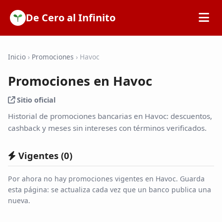
De Cero al Infinito
Inicio
Inicio
›
Promociones
›
Havoc
Promociones en Havoc
SOFIPOs
Sitio oficial
Bancos
Historial de promociones bancarias en Havoc: descuentos,
cashback y meses sin intereses con términos verificados.
Calculadoras
Vigentes (
0
)
Tarjetas de Crédito
Por ahora no hay promociones vigentes en Havoc. Guarda
esta página: se actualiza cada vez que un banco publica una
nueva.
Promociones