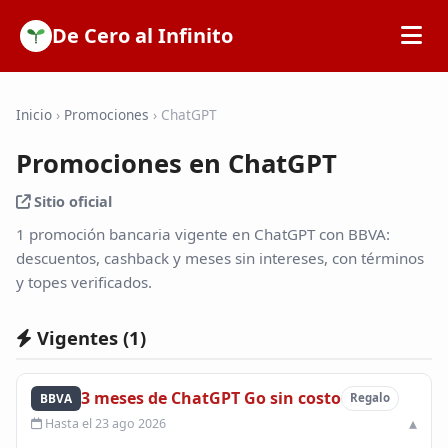
De Cero al Infinito
Inicio
Inicio
›
Promociones
›
ChatGPT
Promociones en ChatGPT
SOFIPOs
Sitio oficial
Bancos
1 promoción bancaria vigente en ChatGPT con BBVA:
descuentos, cashback y meses sin intereses, con términos
y topes verificados.
Calculadoras
Vigentes (
1
)
Tarjetas de Crédito
3 meses de ChatGPT Go sin costo
BBVA
Regalo
Promociones
Hasta el 23 ago 2026