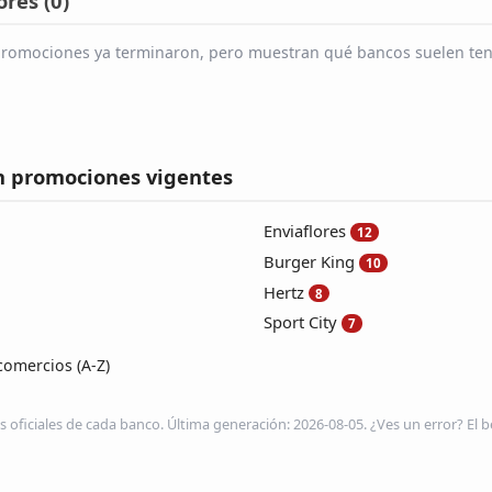
res (
0
)
s promociones ya terminaron, pero muestran qué bancos suelen ten
n promociones vigentes
Enviaflores
12
Burger King
10
Hertz
8
Sport City
7
comercios (A-Z)
s oficiales de cada banco. Última generación: 2026-08-05. ¿Ves un error? El be