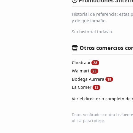
Promociones anterio
Historial de referencia: esta
y de qué tamaño.
Sin historial todavía.
Otros comercios co
Chedraui
28
Walmart
23
Bodega Aurrera
19
La Comer
13
Ver el directorio completo de 
Datos verificados contra las fuente
oficial para cotejar.