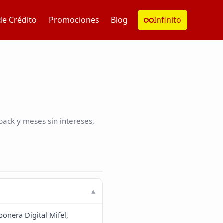
de Crédito
Promociones
Blog
Infinito
back y meses sin intereses,
onera Digital Mifel,