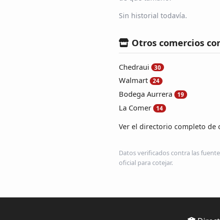
Sin historial todavía.
Otros comercios co
Chedraui
30
Walmart
24
Bodega Aurrera
19
La Comer
14
Ver el directorio completo de 
Datos verificados contra las fuente
oficial para cotejar.