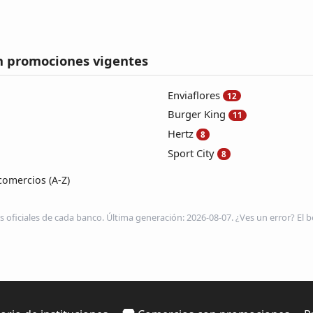
n promociones vigentes
Enviaflores
12
Burger King
11
Hertz
8
Sport City
8
comercios (A-Z)
s oficiales de cada banco. Última generación: 2026-08-07. ¿Ves un error? El be