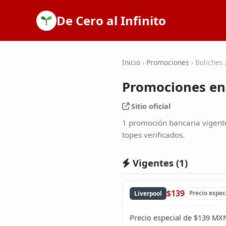
De Cero al Infinito
Inicio
›
Promociones
›
Boliches
Promociones en
Sitio oficial
1 promoción bancaria vigente
topes verificados.
Vigentes (
1
)
$139
Liverpool
Precio espec
Precio especial de $139 MXN