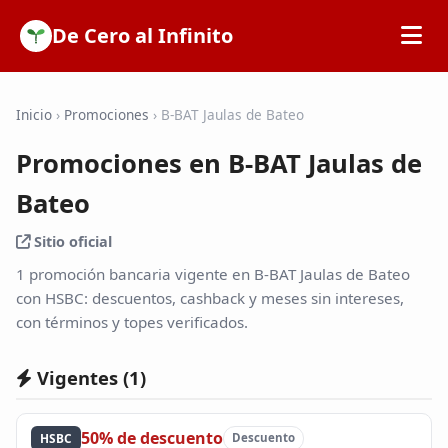
De Cero al Infinito
Inicio
Inicio
›
Promociones
›
B-BAT Jaulas de Bateo
Promociones en B-BAT Jaulas de
SOFIPOs
Bateo
Bancos
Sitio oficial
1 promoción bancaria vigente en B-BAT Jaulas de Bateo
Calculadoras
con HSBC: descuentos, cashback y meses sin intereses,
con términos y topes verificados.
Tarjetas de Crédito
Vigentes (
1
)
Promociones
50% de descuento
HSBC
Descuento