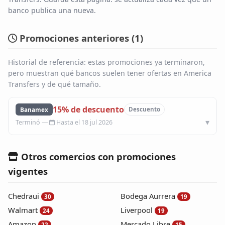
banco publica una nueva.
Blog
Promociones anteriores (
1
)
Infinito
Historial de referencia: estas promociones ya terminaron,
pero muestran qué bancos suelen tener ofertas en America
Transfers y de qué tamaño.
15% de descuento
Banamex
Descuento
Hasta el 18 jul 2026
Otros comercios con promociones
vigentes
Chedraui
Bodega Aurrera
30
19
Walmart
Liverpool
24
19
Amazon
Mercado Libre
22
15