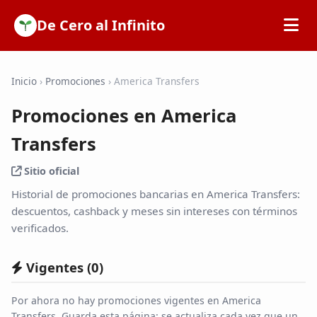
De Cero al Infinito
Inicio
Inicio
›
Promociones
›
America Transfers
Promociones en America
SOFIPOs
Transfers
Bancos
Sitio oficial
Historial de promociones bancarias en America Transfers:
Calculadoras
descuentos, cashback y meses sin intereses con términos
verificados.
Tarjetas de Crédito
Vigentes (
0
)
Promociones
Por ahora no hay promociones vigentes en America
Transfers. Guarda esta página: se actualiza cada vez que un