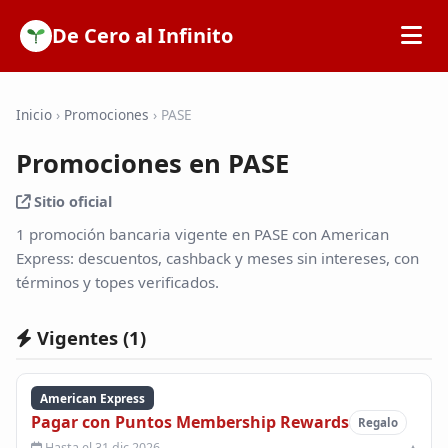
De Cero al Infinito
Inicio
Inicio
›
Promociones
›
PASE
Promociones en PASE
SOFIPOs
Sitio oficial
Bancos
1 promoción bancaria vigente en PASE con American
Express: descuentos, cashback y meses sin intereses, con
términos y topes verificados.
Calculadoras
Vigentes (
1
)
Tarjetas de Crédito
American Express
Promociones
Pagar con Puntos Membership Rewards
Regalo
Hasta el 31 dic 2026