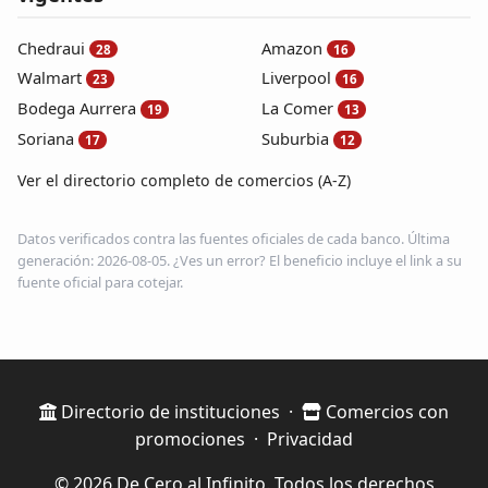
Chedraui
Amazon
28
16
Walmart
Liverpool
23
16
Bodega Aurrera
La Comer
19
13
Soriana
Suburbia
17
12
Ver el directorio completo de comercios (A-Z)
Datos verificados contra las fuentes oficiales de cada banco. Última
generación: 2026-08-05. ¿Ves un error? El beneficio incluye el link a su
fuente oficial para cotejar.
Directorio de instituciones
·
Comercios con
promociones
·
Privacidad
© 2026 De Cero al Infinito. Todos los derechos