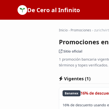
De Cero al Infinito
Inicio
›
Promociones
›
zurichvi
Promociones en
Sitio oficial
1 promoción bancaria vigent
términos y topes verificados.
Vigentes (
1
)
16% de descue
Banamex
16% de descuento usando el