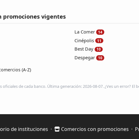
n promociones vigentes
La Comer
14
Cinépolis
11
Best Day
10
Despegar
10
comercios (A-Z)
s oficiales de cada banco. Última generación: 2026-08-07. ¿Ves un error? El be
orio de instituciones
·
Comercios con promociones
·
P