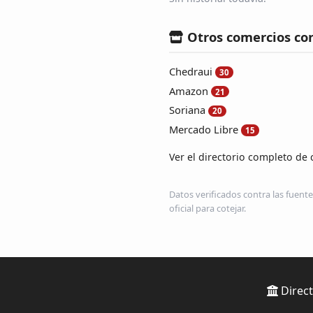
Otros comercios co
Chedraui
30
Amazon
21
Soriana
20
Mercado Libre
15
Ver el directorio completo de 
Datos verificados contra las fuente
oficial para cotejar.
Direct