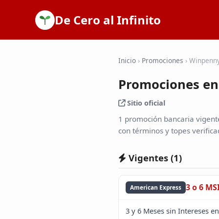
De Cero al Infinito
Inicio
›
Promociones
›
Winpenny
Promociones en
Sitio oficial
1 promoción bancaria vigent
con términos y topes verifica
Vigentes (
1
)
3 o 6 MS
American Express
3 y 6 Meses sin Intereses e