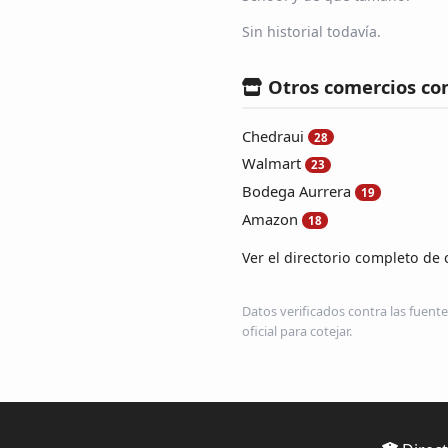
Sin historial todavía.
Otros comercios co
Chedraui
28
Walmart
23
Bodega Aurrera
19
Amazon
18
Ver el directorio completo de 
Datos verificados contra las fuente
oficial para cotejar.