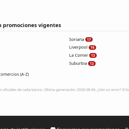
n promociones vigentes
Soriana
17
Liverpool
16
La Comer
13
Suburbia
12
comercios (A-Z)
s oficiales de cada banco. Última generación: 2026-08-06. ¿Ves un error? El be