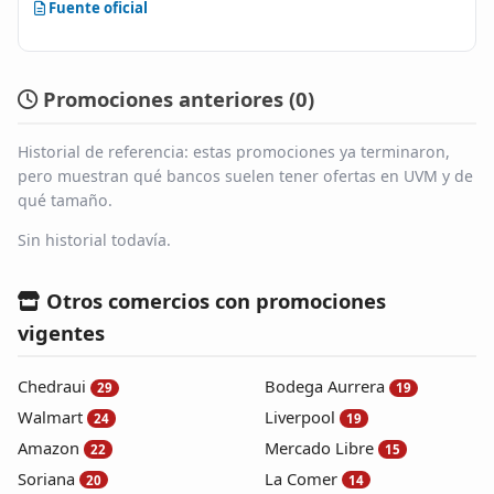
Fuente oficial
Promociones anteriores (
0
)
Historial de referencia: estas promociones ya terminaron,
pero muestran qué bancos suelen tener ofertas en UVM y de
qué tamaño.
Sin historial todavía.
Otros comercios con promociones
vigentes
Chedraui
Bodega Aurrera
29
19
Walmart
Liverpool
24
19
Amazon
Mercado Libre
22
15
Soriana
La Comer
20
14