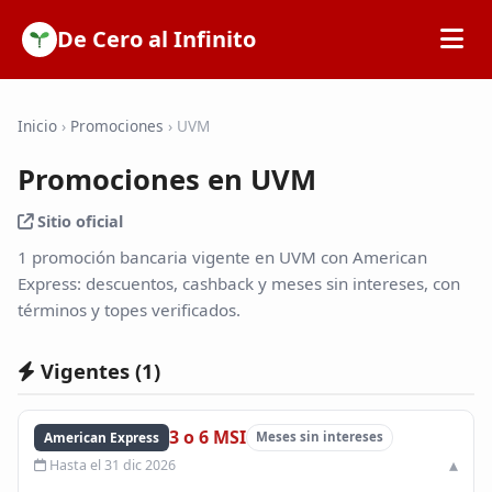
De Cero al Infinito
Inicio
Inicio
›
Promociones
›
UVM
Promociones en UVM
SOFIPOs
Sitio oficial
Bancos
1 promoción bancaria vigente en UVM con American
Express: descuentos, cashback y meses sin intereses, con
términos y topes verificados.
Calculadoras
Vigentes (
1
)
Tarjetas de Crédito
3 o 6 MSI
American Express
Meses sin intereses
Promociones
Hasta el 31 dic 2026