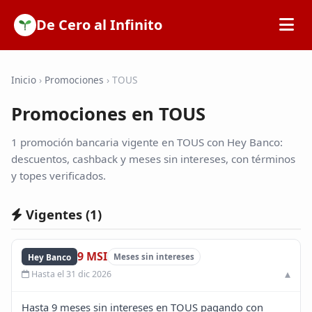
De Cero al Infinito
Inicio
Inicio
›
Promociones
›
TOUS
Promociones en TOUS
SOFIPOs
1 promoción bancaria vigente en TOUS con Hey Banco:
Bancos
descuentos, cashback y meses sin intereses, con términos
y topes verificados.
Calculadoras
Vigentes (
1
)
Tarjetas de Crédito
9 MSI
Hey Banco
Meses sin intereses
Hasta el 31 dic 2026
Promociones
Hasta 9 meses sin intereses en TOUS pagando con