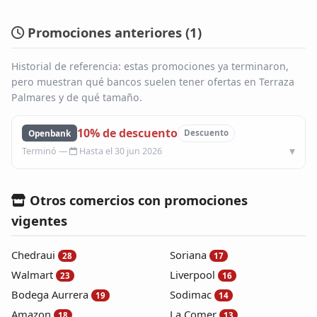
Blog
Promociones anteriores (
1
)
Infinito
Historial de referencia: estas promociones ya terminaron,
pero muestran qué bancos suelen tener ofertas en Terraza
Palmares y de qué tamaño.
10% de descuento
Openbank
Descuento
Hasta el 30 jun 2026
Otros comercios con promociones
vigentes
Chedraui
Soriana
28
17
Walmart
Liverpool
23
16
Bodega Aurrera
Sodimac
19
14
Amazon
La Comer
18
13