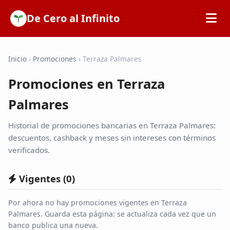
De Cero al Infinito
Inicio
Inicio
›
Promociones
›
Terraza Palmares
Promociones en Terraza
SOFIPOs
Palmares
Bancos
Historial de promociones bancarias en Terraza Palmares:
descuentos, cashback y meses sin intereses con términos
Calculadoras
verificados.
Vigentes (
0
)
Tarjetas de Crédito
Por ahora no hay promociones vigentes en Terraza
Promociones
Palmares. Guarda esta página: se actualiza cada vez que un
banco publica una nueva.