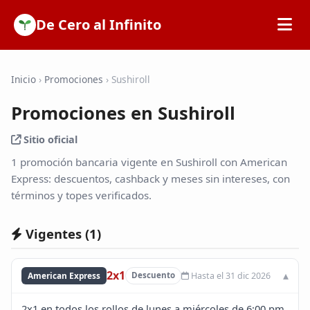
De Cero al Infinito
Inicio
Inicio
›
Promociones
›
Sushiroll
Promociones en Sushiroll
SOFIPOs
Sitio oficial
Bancos
1 promoción bancaria vigente en Sushiroll con American
Express: descuentos, cashback y meses sin intereses, con
términos y topes verificados.
Calculadoras
Vigentes (
1
)
Tarjetas de Crédito
2x1
Hasta el 31 dic 2026
American Express
Descuento
Promociones
2x1 en todos los rollos de lunes a miércoles de 6:00 pm