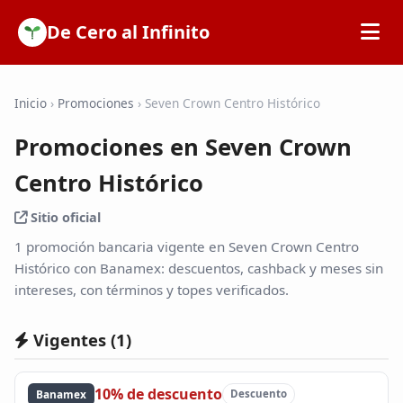
De Cero al Infinito
Inicio
Inicio
›
Promociones
›
Seven Crown Centro Histórico
Promociones en Seven Crown
SOFIPOs
Centro Histórico
Bancos
Sitio oficial
1 promoción bancaria vigente en Seven Crown Centro
Calculadoras
Histórico con Banamex: descuentos, cashback y meses sin
intereses, con términos y topes verificados.
Tarjetas de Crédito
Vigentes (
1
)
Promociones
10% de descuento
Banamex
Descuento