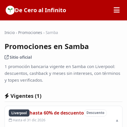
De Cero al Infinito
Inicio
Inicio
›
Promociones
›
Samba
Promociones en Samba
SOFIPOs
Sitio oficial
Bancos
1 promoción bancaria vigente en Samba con Liverpool:
descuentos, cashback y meses sin intereses, con términos
y topes verificados.
Calculadoras
Vigentes (
1
)
Tarjetas de Crédito
hasta 60% de descuento
Liverpool
Descuento
Promociones
Hasta el 31 dic 2026