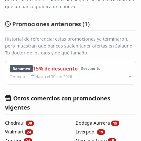
que un banco publica una nueva.
Blog
Promociones anteriores (
1
)
Infinito
Historial de referencia: estas promociones ya terminaron,
pero muestran qué bancos suelen tener ofertas en Salauno
Tu doctor de los ojos y de qué tamaño.
15% de descuento
Banamex
Descuento
Hasta el 30 jun 2026
Otros comercios con promociones
vigentes
Chedraui
Bodega Aurrera
30
19
Walmart
Liverpool
24
19
Amazon
Mercado Libre
21
15