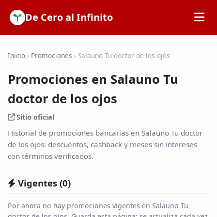
De Cero al Infinito
Inicio
Inicio
›
Promociones
›
Salauno Tu doctor de los ojos
Promociones en Salauno Tu
SOFIPOs
doctor de los ojos
Bancos
Sitio oficial
Historial de promociones bancarias en Salauno Tu doctor
Calculadoras
de los ojos: descuentos, cashback y meses sin intereses
con términos verificados.
Tarjetas de Crédito
Vigentes (
0
)
Promociones
Por ahora no hay promociones vigentes en Salauno Tu
doctor de los ojos. Guarda esta página: se actualiza cada vez