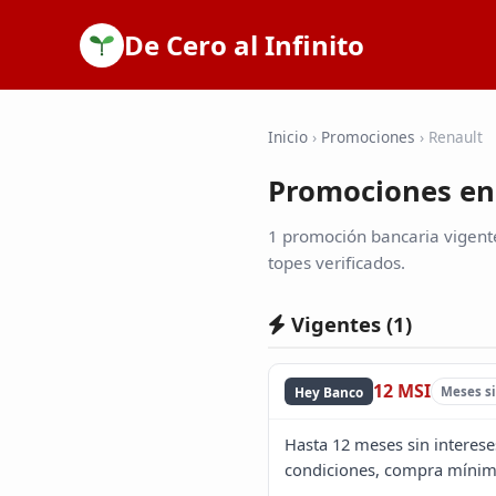
De Cero al Infinito
Inicio
›
Promociones
›
Renault
Promociones en
1 promoción bancaria vigente
topes verificados.
Vigentes (
1
)
12 MSI
Hey Banco
Meses si
Hasta 12 meses sin interese
condiciones, compra mínima