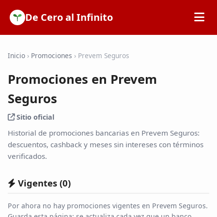
De Cero al Infinito
Inicio
Inicio
›
Promociones
›
Prevem Seguros
Promociones en Prevem
SOFIPOs
Seguros
Bancos
Sitio oficial
Historial de promociones bancarias en Prevem Seguros:
Calculadoras
descuentos, cashback y meses sin intereses con términos
verificados.
Tarjetas de Crédito
Vigentes (
0
)
Promociones
Por ahora no hay promociones vigentes en Prevem Seguros.
Guarda esta página: se actualiza cada vez que un banco