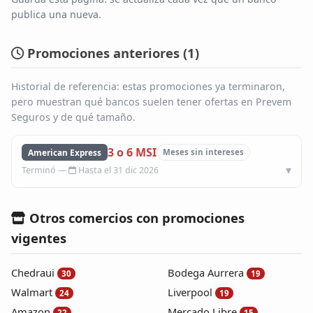
publica una nueva.
Blog
Promociones anteriores (
1
)
Infinito
Historial de referencia: estas promociones ya terminaron,
pero muestran qué bancos suelen tener ofertas en Prevem
Seguros y de qué tamaño.
3 o 6 MSI
American Express
Meses sin intereses
Hasta el 31 dic 2026
Otros comercios con promociones
vigentes
Chedraui
Bodega Aurrera
30
19
Walmart
Liverpool
24
19
Amazon
Mercado Libre
22
15