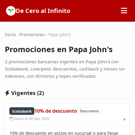
De Cero al Infinito
Inicio
Inicio
›
Promociones
›
Papa John's
Promociones en Papa John's
SOFIPOs
2 promociones bancarias vigentes en Papa John's con
Bancos
Scotiabank, Liverpool: descuentos, cashback y meses sin
intereses, con términos y topes verificados.
Calculadoras
Vigentes (
2
)
Tarjetas de Crédito
10% de descuento
Scotiabank
Descuento
Hasta el 30 sep 2026
Promociones
10% de descuento en pizzas en sucursal o para llevar.