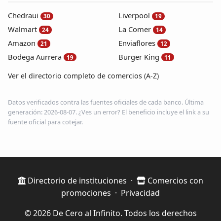
Chedraui
Liverpool
30
19
Walmart
La Comer
24
14
Amazon
Enviaflores
21
12
Bodega Aurrera
Burger King
19
11
Ver el directorio completo de comercios (A-Z)
Datos verificados contra las fuentes oficiales de cada banco. Última
generación: 2026-08-07. ¿Ves un error? El beneficio incluye el link a su
fuente oficial para cotejar.
Directorio de instituciones
·
Comercios con
promociones
·
Privacidad
© 2026 De Cero al Infinito. Todos los derechos