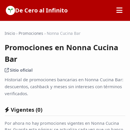
De Cero al Infinito
Inicio
Inicio
›
Promociones
›
Nonna Cucina Bar
Promociones en Nonna Cucina
SOFIPOs
Bar
Bancos
Sitio oficial
Historial de promociones bancarias en Nonna Cucina Bar:
Calculadoras
descuentos, cashback y meses sin intereses con términos
verificados.
Tarjetas de Crédito
Vigentes (
0
)
Promociones
Por ahora no hay promociones vigentes en Nonna Cucina
Bar. Guarda esta página: se actualiza cada vez que un banco